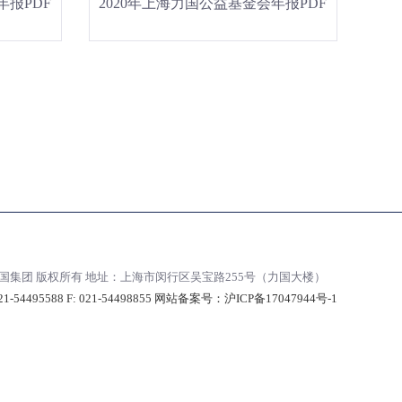
年报PDF
2020年上海力国公益基金会年报PDF
ht ©力国集团 版权所有 地址：上海市闵行区吴宝路255号（力国大楼）
021-54495588 F: 021-54498855 网站备案号：
沪ICP备17047944号-1