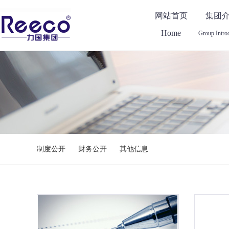
网站首页
集团
Home
Group Intro
制度公开
财务公开
其他信息