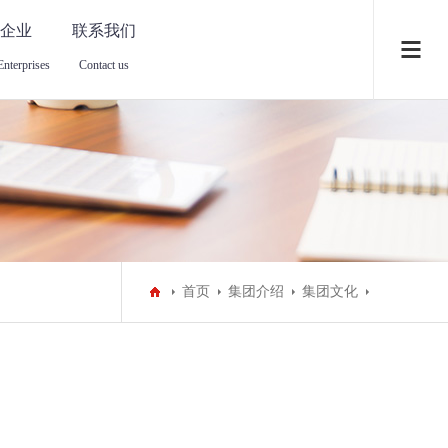
企业
联系我们
Enterprises
Contact us
首页
集团介绍
集团文化