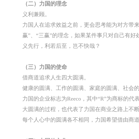
（二）力国的理念
义利兼顾。
力国人在追求效益之前，更会思考能为对方带来
赢”、“三赢”的理念，如果某件事只对自己有
义先行，利若后至，岂不快哉？
（三）力国的使命
借商道追求人生四大圆满。
健康的圆满、工作的圆满、家庭的圆满、社会
力国的企业标志为Reeco，其中“R”为商标的代
大圆满的过程，也代表了力国在商业之路上不
每个人心中的圆满各不相同，力国希望借由商