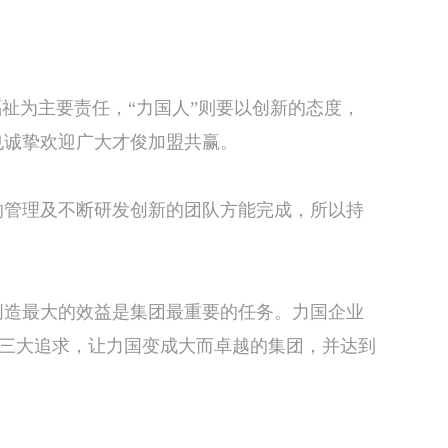
祉为主要责任，“力国人”则要以创新的态度，
也诚挚欢迎广大才俊加盟共赢。
的管理及不断研发创新的团队方能完成，所以持
创造最大的效益是集团最重要的任务。力国企业
的三大追求，让力国变成大而卓越的集团，并达到