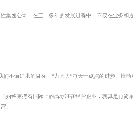
性集团公司，在三十多年的发展过程中，不仅在业务和规
tter”是我们不懈追求的目标。“力国人”每天一点点的进步
力国始终秉持着国际上的高标准在经营企业，就算是再简
经营。