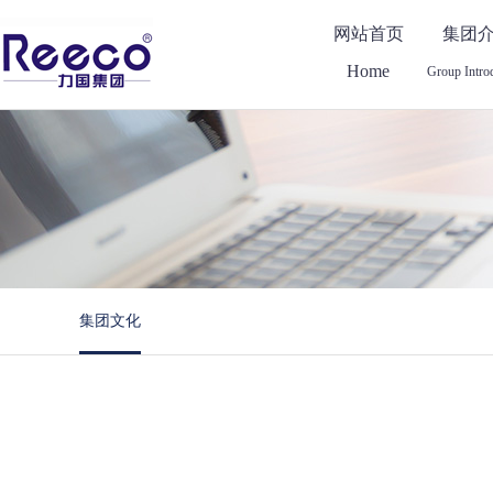
网站首页
集团
Home
Group Intro
集团文化