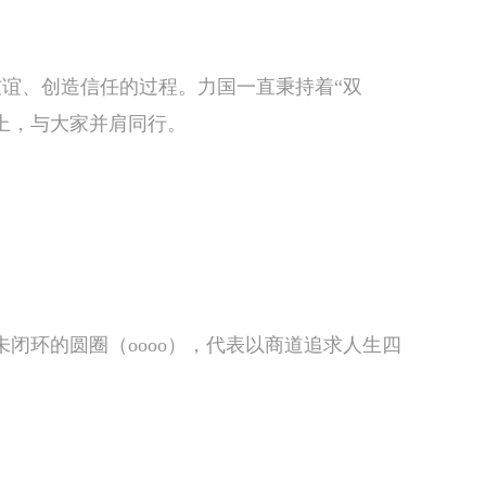
友谊、创造信任的过程。力国一直秉持着“双
上，与大家并肩同行。
尚未闭环的圆圈（oooo），代表以商道追求人生四